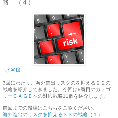
略 （４）
+水谷穣
回にわたり、海外進出リスクのを抑える２２の
3
戦略を紹介してきました。今回は
番目のカテゴ
5
リー
ＣＡＧＥ
への対応戦略
個を紹介します。
11
前回までの投稿はこちらをご覧ください。
（１）
海外進出のリスクを抑える３３の戦略