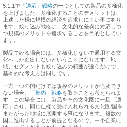
で
「適応」戦略
の一つとしての製品の多様化
5.1.1
を上げました。多様化することのデメリットは、
上述した様に規模の経済を追求しにくい事にあり
ます。絞り込み戦略は、文化的な差異に対応しつ
つ規模のメリットを追求することを目的としてい
ます。
製品で絞る場合には、多様化しないで通用する文
化へしか進出しないということになります。地
域、セグメントも絞り込みの範囲が違うだけで、
基本的な考え方は同じです。
一方一つの国だけでは規模のメリットが追及でき
ない場合、
「集約」戦略
を取ることも考えられま
す。この場合には、製品をその文化圏に一旦「適
応」させ、同じ仕様で受け入れられる文化圏
国を
/
またがった地域に展開する事になります。複数の
国に進出することが前提となるので、中小企業に
はハードルが高いかもしれません。