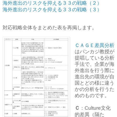
（２）
海外進出のリスクを抑える３３の戦略
（３）
海外進出のリスクを抑える３３の戦略
対応戦略全体をまとめた表を再掲します。
ＣＡＧＥ差異分析
はパンカジ教授が
提唱している分析
手法で、企業が海
外進出を行う際に
進出先の環境が自
国とどの様に違う
かの分析を行うた
めのものです。
Ｃ
：
文化
Culture
的差異（隔た